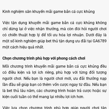
Kinh nghiệm săn khuyến mãi game bắn cá cực khủng
Việc tận dụng khuyến mãi game bắn cá cực khủng không
chỉ dừng lại ở việc nhận thưởng, mà còn đòi hỏi người chơi
có chiến thuật hợp lý để tối ưu hóa lợi nhuận. Dưới đây là
một số kinh nghiệm giúp bet thủ tận dụng ưu đãi tại GA6789
một cách hiệu quả nhất.
Chọn chương trình phù hợp với phong cách chơi
Mỗi chương trình khuyến mãi game bắn cá cực khủng đều
có điều kiện và lợi ích riêng, phù hợp với từng đối tượng
người chơi. Nếu bạn là người chơi mới, ưu đãi thưởng nạp
lần đầu sẽ giúp bạn có thêm vốn cược ngay từ đầu. Nếu bạn
là bet thủ lâu năm, các chương trình hoàn trả cược hoặc sự
kiện cuối tuần có thể mang lại nhiều lợi ích hơn.
Việc lựa chọn chương trình phù hợp giúp người chơi tận