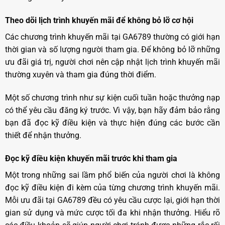
Theo dõi lịch trình khuyến mãi để không bỏ lỡ cơ hội
Các chương trình khuyến mãi tại GA6789 thường có giới hạn
thời gian và số lượng người tham gia. Để không bỏ lỡ những
ưu đãi giá trị, người chơi nên cập nhật lịch trình khuyến mãi
thường xuyên và tham gia đúng thời điểm.
Một số chương trình như sự kiện cuối tuần hoặc thưởng nạp
có thể yêu cầu đăng ký trước. Vì vậy, bạn hãy đảm bảo rằng
bạn đã đọc kỹ điều kiện và thực hiện đúng các bước cần
thiết để nhận thưởng.
Đọc kỹ điều kiện khuyến mãi trước khi tham gia
Một trong những sai lầm phổ biến của người chơi là không
đọc kỹ điều kiện đi kèm của từng chương trình khuyến mãi.
Mỗi ưu đãi tại GA6789 đều có yêu cầu cược lại, giới hạn thời
gian sử dụng và mức cược tối đa khi nhận thưởng. Hiểu rõ