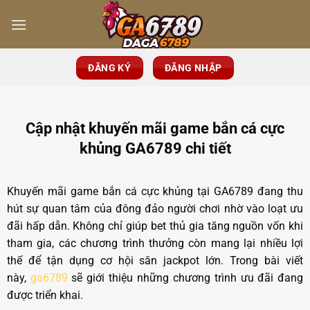
ĐĂNG KÝ
ĐĂNG NHẬP
Cập nhật khuyến mãi game bắn cá cực
khủng GA6789 chi tiết
Khuyến mãi game bắn cá cực khủng tại GA6789 đang thu
hút sự quan tâm của đông đảo người chơi nhờ vào loạt ưu
đãi hấp dẫn. Không chỉ giúp bet thủ gia tăng nguồn vốn khi
tham gia, các chương trình thưởng còn mang lại nhiều lợi
thế để tận dụng cơ hội săn jackpot lớn. Trong bài viết
này,
ga6789
sẽ giới thiệu những chương trình ưu đãi đang
được triển khai.