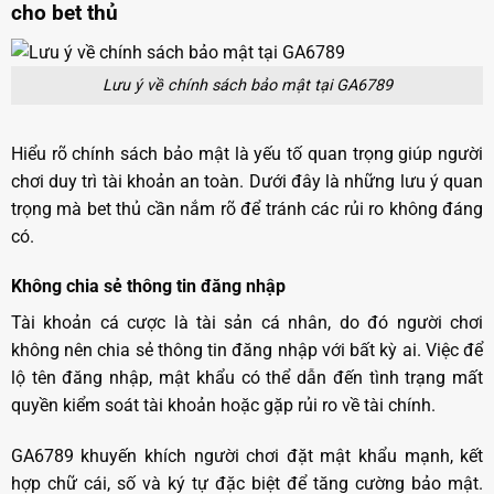
cho bet thủ
Lưu ý về chính sách bảo mật tại GA6789
Hiểu rõ chính sách bảo mật là yếu tố quan trọng giúp người
chơi duy trì tài khoản an toàn. Dưới đây là những lưu ý quan
trọng mà bet thủ cần nắm rõ để tránh các rủi ro không đáng
có.
Không chia sẻ thông tin đăng nhập
Tài khoản cá cược là tài sản cá nhân, do đó người chơi
không nên chia sẻ thông tin đăng nhập với bất kỳ ai. Việc để
lộ tên đăng nhập, mật khẩu có thể dẫn đến tình trạng mất
quyền kiểm soát tài khoản hoặc gặp rủi ro về tài chính.
GA6789 khuyến khích người chơi đặt mật khẩu mạnh, kết
hợp chữ cái, số và ký tự đặc biệt để tăng cường bảo mật.