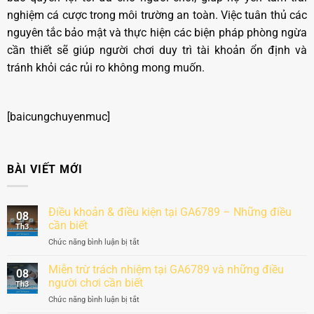
nghiệm cá cược trong môi trường an toàn. Việc tuân thủ các
nguyên tắc bảo mật và thực hiện các biện pháp phòng ngừa
cần thiết sẽ giúp người chơi duy trì tài khoản ổn định và
tránh khỏi các rủi ro không mong muốn.
[baicungchuyenmuc]
BÀI VIẾT MỚI
Điều khoản & điều kiện tại GA6789 – Những điều
08
cần biết
Th3
ở
Chức năng bình luận bị tắt
Điều
khoản
Miễn trừ trách nhiệm tại GA6789 và những điều
08
&
người chơi cần biết
Th3
điều
ở
Chức năng bình luận bị tắt
kiện
Miễn
tại