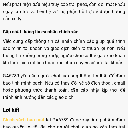
Nếu phát hiện dấu hiệu truy cập trái phép, cần đổi mật khẩu
ngay lập tức và liên hệ với bộ phận hỗ trợ để được hướng
dẫn xử lý.
Cập nhật thông tin cá nhân chính xác
Việc cung cấp thông tin cá nhân chính xác giúp quá trình
xác minh tài khoản và giao dịch diễn ra thuận lợi hơn. Nếu
thông tin không trùng khớp, người chơi có thể gặp khó khăn
khi thực hiện rút tiền hoặc xác nhận quyền sở hữu tài khoản.
GA6789 yêu cầu người chơi sử dụng thông tin thật để đảm
bảo tính minh bạch. Nếu có thay đổi về số điện thoại, email
hoặc phương thức thanh toán, cần cập nhật kịp thời để
tránh ảnh hưởng đến các giao dịch.
Lời kết
Chính sách bảo mật
tại GA6789 được xây dựng nhằm đảm
bảo quyền lợi tối đa cho người chơi, giúp họ yên tâm trải