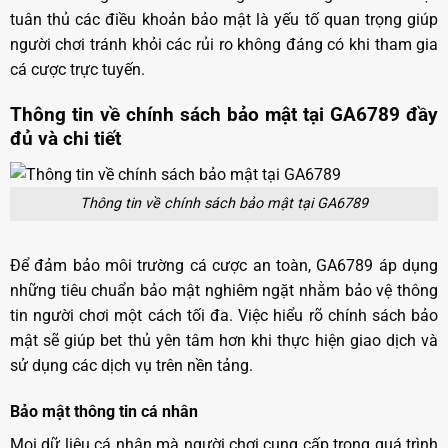
tuân thủ các điều khoản bảo mật là yếu tố quan trọng giúp
người chơi tránh khỏi các rủi ro không đáng có khi tham gia
cá cược trực tuyến.
Thông tin về chính sách bảo mật tại GA6789 đầy
đủ và chi tiết
Thông tin về chính sách bảo mật tại GA6789
Để đảm bảo môi trường cá cược an toàn, GA6789 áp dụng
những tiêu chuẩn bảo mật nghiêm ngặt nhằm bảo vệ thông
tin người chơi một cách tối đa. Việc hiểu rõ chính sách bảo
mật sẽ giúp bet thủ yên tâm hơn khi thực hiện giao dịch và
sử dụng các dịch vụ trên nền tảng.
Bảo mật thông tin cá nhân
Mọi dữ liệu cá nhân mà người chơi cung cấp trong quá trình