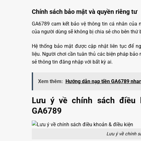
Chính sách bảo mật và quyền riêng tư
GA6789 cam kết bảo vệ thông tin cá nhân của n
của người dùng sẽ không bị chia sẻ cho bên thứ 
Hệ thống bảo mật được cập nhật liên tục để 
liệu. Người chơi cần tuân thủ các biện pháp bả
sẻ thông tin đăng nhập với bất kỳ ai.
Xem thêm:
Hướng dẫn nạp tiền GA6789 nhanh 
Lưu ý về chính sách điều 
GA6789
Lưu ý về chính s