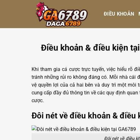
ĐIỀU KHOẢN
Điều khoản & điều kiện tạ
Khi tham gia cá cược trực tuyến, việc hiểu rõ đ
tránh những rủi ro không đáng có. Mỗi nhà cái
vệ quyền lợi của cả hai bên và duy trì một môi 
cung cấp đầy đủ thông tin về các quy định quan
cược.
Đôi nét về điều khoản & điều 
Đôi nét về điều k