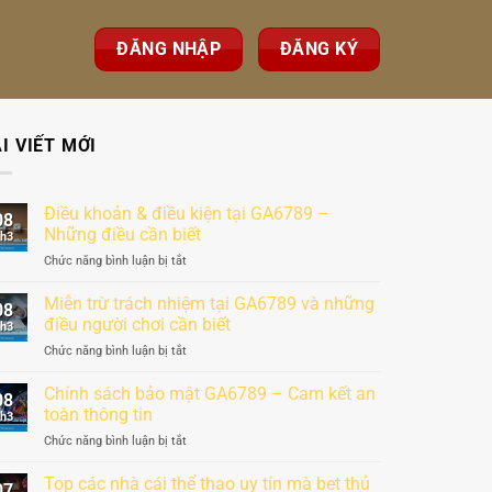
ĐĂNG NHẬP
ĐĂNG KÝ
I VIẾT MỚI
Điều khoản & điều kiện tại GA6789 –
08
Những điều cần biết
h3
ở
Chức năng bình luận bị tắt
Điều
khoản
Miễn trừ trách nhiệm tại GA6789 và những
08
&
điều người chơi cần biết
h3
điều
ở
Chức năng bình luận bị tắt
kiện
Miễn
tại
trừ
Chính sách bảo mật GA6789 – Cam kết an
GA6789
08
trách
–
toàn thông tin
h3
nhiệm
Những
ở
Chức năng bình luận bị tắt
tại
điều
Chính
GA6789
cần
sách
Top các nhà cái thể thao uy tín mà bet thủ
và
biết
07