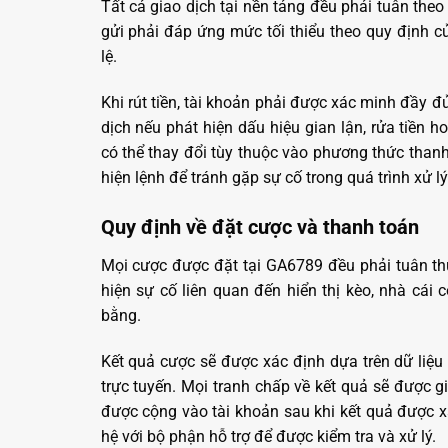
Tất cả giao dịch tại nền tảng đều phải tuân theo 
gửi phải đáp ứng mức tối thiểu theo quy định 
lệ.
Khi rút tiền, tài khoản phải được xác minh đầy 
dịch nếu phát hiện dấu hiệu gian lận, rửa tiền h
có thể thay đổi tùy thuộc vào phương thức thanh 
hiện lệnh để tránh gặp sự cố trong quá trình xử lý
Quy định về đặt cược và thanh toán
Mọi cược được đặt tại GA6789 đều phải tuân thủ
hiện sự cố liên quan đến hiển thị kèo, nhà cá
bằng.
Kết quả cược sẽ được xác định dựa trên dữ liệu
trực tuyến. Mọi tranh chấp về kết quả sẽ được g
được cộng vào tài khoản sau khi kết quả được xá
hệ với bộ phận hỗ trợ để được kiểm tra và xử lý.