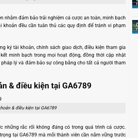
T
ện nhằm đảm bảo trải nghiệm cá cược an toàn, minh bạch
ài khoản đều cần tuân thủ các quy định để tránh vi phạm
T
g ký tài khoản, chính sách giao dịch, điều kiện tham gia
 kết minh bạch trong mọi hoạt động, đồng thời cập nhật
u pháp lý và đảm bảo sự công bằng cho tất cả người tham
oản & điều kiện tại GA6789
khoản & điều kiện tại GA6789
ợc những rắc rối không đáng có trong quá trình cá cược.
 trọng tại GA6789 mà mỗi thành viên cần nắm vững trước