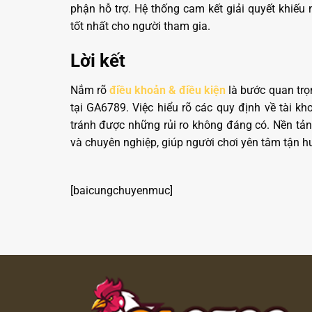
phận hỗ trợ. Hệ thống cam kết giải quyết khiếu
tốt nhất cho người tham gia.
Lời kết
Nắm rõ
điều khoản & điều kiện
là bước quan trọ
tại GA6789. Việc hiểu rõ các quy định về tài k
tránh được những rủi ro không đáng có. Nền tả
và chuyên nghiệp, giúp người chơi yên tâm tận 
[baicungchuyenmuc]