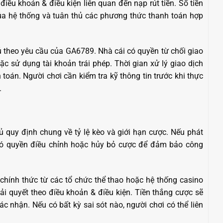
điều khoản & điều kiện liên quan đến nạp rút tiền. Số tiền
của hệ thống và tuân thủ các phương thức thanh toán hợp
đủ theo yêu cầu của GA6789. Nhà cái có quyền từ chối giao
oặc sử dụng tài khoản trái phép. Thời gian xử lý giao dịch
toán. Người chơi cần kiểm tra kỹ thông tin trước khi thực
.
 quy định chung về tỷ lệ kèo và giới hạn cược. Nếu phát
i có quyền điều chỉnh hoặc hủy bỏ cược để đảm bảo công
 chính thức từ các tổ chức thể thao hoặc hệ thống casino
iải quyết theo điều khoản & điều kiện. Tiền thắng cược sẽ
c nhận. Nếu có bất kỳ sai sót nào, người chơi có thể liên