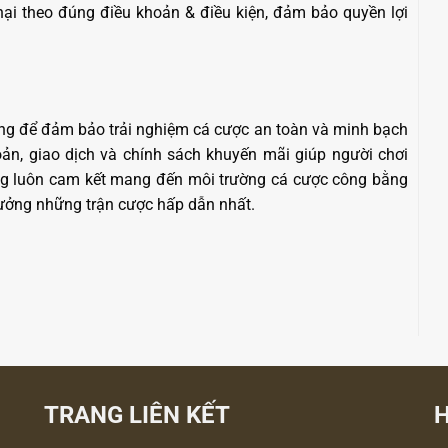
 nại theo đúng điều khoản & điều kiện, đảm bảo quyền lợi
ng để đảm bảo trải nghiệm cá cược an toàn và minh bạch
hoản, giao dịch và chính sách khuyến mãi giúp người chơi
ng luôn cam kết mang đến môi trường cá cược công bằng
hưởng những trận cược hấp dẫn nhất.
TRANG LIÊN KẾT
H