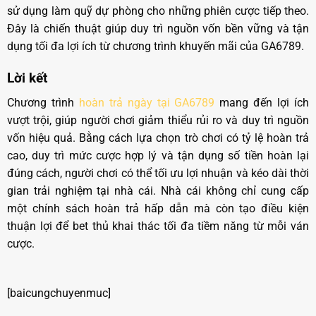
sử dụng làm quỹ dự phòng cho những phiên cược tiếp theo.
Đây là chiến thuật giúp duy trì nguồn vốn bền vững và tận
dụng tối đa lợi ích từ chương trình khuyến mãi của GA6789.
Lời kết
Chương trình
hoàn trả ngày tại GA6789
mang đến lợi ích
vượt trội, giúp người chơi giảm thiểu rủi ro và duy trì nguồn
vốn hiệu quả. Bằng cách lựa chọn trò chơi có tỷ lệ hoàn trả
cao, duy trì mức cược hợp lý và tận dụng số tiền hoàn lại
đúng cách, người chơi có thể tối ưu lợi nhuận và kéo dài thời
gian trải nghiệm tại nhà cái. Nhà cái không chỉ cung cấp
một chính sách hoàn trả hấp dẫn mà còn tạo điều kiện
thuận lợi để bet thủ khai thác tối đa tiềm năng từ mỗi ván
cược.
[baicungchuyenmuc]