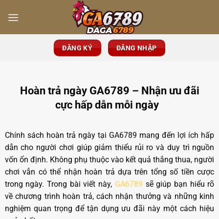
ĐĂNG KÝ
ĐĂNG NHẬP
Hoàn trả ngày GA6789 – Nhận ưu đãi
cực hấp dẫn mỗi ngày
Chính sách hoàn trả ngày tại GA6789 mang đến lợi ích hấp
dẫn cho người chơi giúp giảm thiểu rủi ro và duy trì nguồn
vốn ổn định. Không phụ thuộc vào kết quả thắng thua, người
chơi vẫn có thể nhận hoàn trả dựa trên tổng số tiền cược
trong ngày. Trong bài viết này,
GA6789
sẽ giúp bạn hiểu rõ
về chương trình hoàn trả, cách nhận thưởng và những kinh
nghiệm quan trọng để tận dụng ưu đãi này một cách hiệu