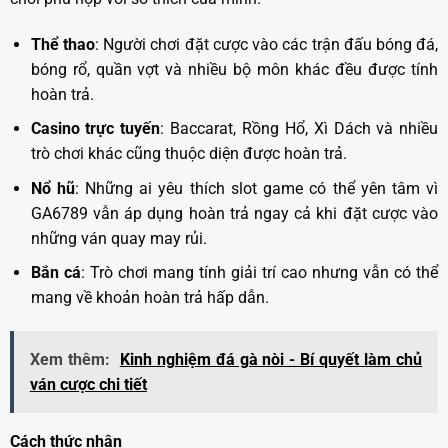
Thể thao
: Người chơi đặt cược vào các trận đấu bóng đá,
bóng rổ, quần vợt và nhiều bộ môn khác đều được tính
hoàn trả.
Casino trực tuyến
: Baccarat, Rồng Hổ, Xì Dách và nhiều
trò chơi khác cũng thuộc diện được hoàn trả.
Nổ hũ
: Những ai yêu thích slot game có thể yên tâm vì
GA6789 vẫn áp dụng hoàn trả ngay cả khi đặt cược vào
những ván quay may rủi.
Bắn cá
: Trò chơi mang tính giải trí cao nhưng vẫn có thể
mang về khoản hoàn trả hấp dẫn.
Xem thêm:
Kinh nghiệm đá gà nòi - Bí quyết làm chủ
ván cược chi tiết
Cách thức nhận