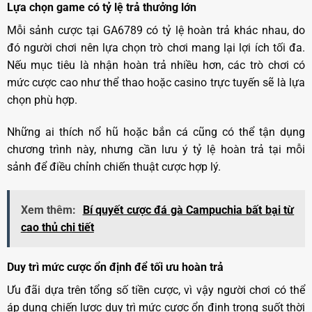
Lựa chọn game có tỷ lệ trả thưởng lớn
Mỗi sảnh cược tại GA6789 có tỷ lệ hoàn trả khác nhau, do
đó người chơi nên lựa chọn trò chơi mang lại lợi ích tối đa.
Nếu mục tiêu là nhận hoàn trả nhiều hơn, các trò chơi có
mức cược cao như thể thao hoặc casino trực tuyến sẽ là lựa
chọn phù hợp.
Những ai thích nổ hũ hoặc bắn cá cũng có thể tận dụng
chương trình này, nhưng cần lưu ý tỷ lệ hoàn trả tại mỗi
sảnh để điều chỉnh chiến thuật cược hợp lý.
Xem thêm:
Bí quyết cược đá gà Campuchia bất bại từ
cao thủ chi tiết
Duy trì mức cược ổn định để tối ưu hoàn trả
Ưu đãi dựa trên tổng số tiền cược, vì vậy người chơi có thể
áp dụng chiến lược duy trì mức cược ổn định trong suốt thời