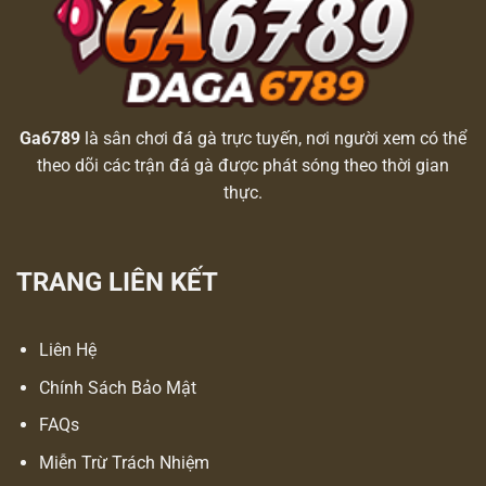
chi
tiết
Ga6789
là sân chơi đá gà trực tuyến, nơi người xem có thể
theo dõi các trận đá gà được phát sóng theo thời gian
thực.
TRANG LIÊN KẾT
Liên Hệ
Chính Sách Bảo Mật
FAQs
Miễn Trừ Trách Nhiệm