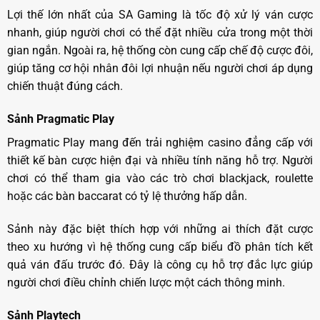
Lợi thế lớn nhất của SA Gaming là tốc độ xử lý ván cược
nhanh, giúp người chơi có thể đặt nhiều cửa trong một thời
gian ngắn. Ngoài ra, hệ thống còn cung cấp chế độ cược đôi,
giúp tăng cơ hội nhân đôi lợi nhuận nếu người chơi áp dụng
chiến thuật đúng cách.
Sảnh Pragmatic Play
Pragmatic Play mang đến trải nghiệm casino đẳng cấp với
thiết kế bàn cược hiện đại và nhiều tính năng hỗ trợ. Người
chơi có thể tham gia vào các trò chơi blackjack, roulette
hoặc các bàn baccarat có tỷ lệ thưởng hấp dẫn.
Sảnh này đặc biệt thích hợp với những ai thích đặt cược
theo xu hướng vì hệ thống cung cấp biểu đồ phân tích kết
quả ván đấu trước đó. Đây là công cụ hỗ trợ đắc lực giúp
người chơi điều chỉnh chiến lược một cách thông minh.
Sảnh Playtech