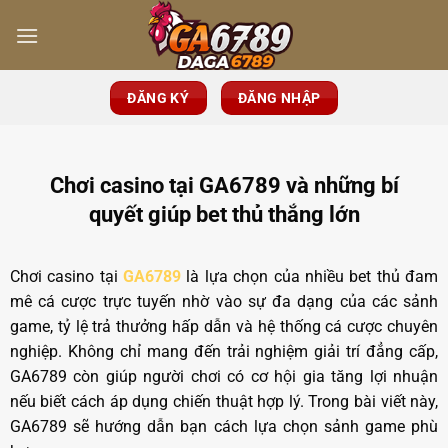
ĐĂNG KÝ
ĐĂNG NHẬP
Chơi casino tại GA6789 và những bí
quyết giúp bet thủ thắng lớn
Chơi casino tại
GA6789
là lựa chọn của nhiều bet thủ đam
mê cá cược trực tuyến nhờ vào sự đa dạng của các sảnh
game, tỷ lệ trả thưởng hấp dẫn và hệ thống cá cược chuyên
nghiệp. Không chỉ mang đến trải nghiệm giải trí đẳng cấp,
GA6789 còn giúp người chơi có cơ hội gia tăng lợi nhuận
nếu biết cách áp dụng chiến thuật hợp lý. Trong bài viết này,
GA6789 sẽ hướng dẫn bạn cách lựa chọn sảnh game phù