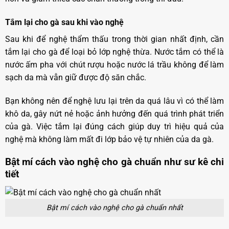
Tắm lại cho gà sau khi vào nghệ
Sau khi để nghệ thẩm thấu trong thời gian nhất định, cần
tắm lại cho gà để loại bỏ lớp nghệ thừa. Nước tắm có thể là
nước ấm pha với chút rượu hoặc nước lá trầu không để làm
sạch da mà vẫn giữ được độ săn chắc.
Bạn không nên để nghệ lưu lại trên da quá lâu vì có thể làm
khô da, gây nứt nẻ hoặc ảnh hưởng đến quá trình phát triển
của gà. Việc tắm lại đúng cách giúp duy trì hiệu quả của
nghệ mà không làm mất đi lớp bảo vệ tự nhiên của da gà.
Bật mí cách vào nghệ cho gà chuẩn như sư kê chi
tiết
Bật mí cách vào nghệ cho gà chuẩn nhất