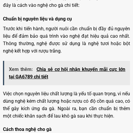
đây là cách vào nghệ cho gà chi tiết:
Chuẩn bị nguyên liệu và dụng cụ
Trước khi tiến hành, người nuôi cần chuẩn bị đầy đủ nguyên
liệu để đảm bảo quá trình vào nghệ đạt hiệu quả cao nhất.
Thông thường, nghệ được sử dụng là nghệ tươi hoặc bột
nghệ kết hợp với rượu trắng.
Xem thêm:
Chia sẻ cơ hội nhận khuyến mãi cực lớn
tại GA6789 chi tiết
Việc chọn nguyên liệu chất lượng là yếu tố quan trọng, vì nếu
dùng nghệ kém chất lượng hoặc rượu có độ cồn quá cao, có
thể gây kích ứng da gà. Ngoài ra, bạn cần chuẩn bị thêm
một chiếc khăn sạch để lau khô gà sau khi thực hiện.
Cách thoa nghệ cho gà