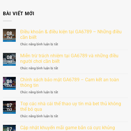
BÀI VIẾT MỚI
Điều khoản & điều kiện tại GA6789 – Những điều
08
cần biết
Th3
ở
Chức năng bình luận bị tắt
Điều
khoản
Miễn trừ trách nhiệm tại GA6789 và những điều
08
&
người chơi cần biết
Th3
điều
ở
Chức năng bình luận bị tắt
kiện
Miễn
tại
trừ
Chính sách bảo mật GA6789 – Cam kết an toàn
GA6789
08
trách
–
thông tin
Th3
nhiệm
Những
ở
Chức năng bình luận bị tắt
tại
điều
Chính
GA6789
cần
sách
Top các nhà cái thể thao uy tín mà bet thủ không
và
biết
07
bảo
những
thể bỏ qua
Th3
mật
điều
ở
Chức năng bình luận bị tắt
GA6789
người
Top
–
chơi
các
Cập nhật khuyến mãi game bắn cá cực khủng
Cam
cần
07
nhà