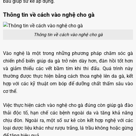
báu giúp sư kê áp dụng.
Thông tin về cách vào nghệ cho gà
Thông tin về cách vào nghệ cho gà
Vào nghệ là một trong những phương pháp chăm sóc gà
chiến phổ biến giúp da gà trở nên dày hơn, đàn hồi tốt hơn
và giảm thiểu các vết bầm tím khi thi đấu. Quá trình này
thường được thực hiện bằng cách thoa nghệ lên da gà, kết
hợp với các kỹ thuật om bóp để dưỡng chất thấm sâu vào
cơ thể.
Việc thực hiện cách vào nghệ cho gà đúng còn giúp gà đào
thải độc tố, hạn chế các bệnh ngoài da và tăng khả năng
chịu đòn. Ngoài ra, một số sư kê còn kết hợp nghệ với các
loại dược liệu khác như rượu trắng, lá trầu không hoặc gừng
để tăng hiệu quả.