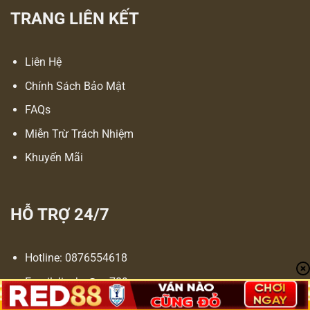
TRANG LIÊN KẾT
Liên Hệ
Chính Sách Bảo Mật
FAQs
Miễn Trừ Trách Nhiệm
Khuyến Mãi
HỖ TRỢ 24/7
Hotline: 0876554618
Email:
lienhe@ga789.com
Địa chỉ:
90 Hàm Tôn, Hoàng Tôn