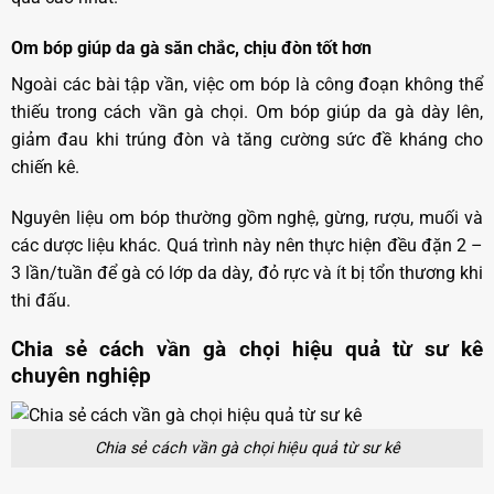
Om bóp giúp da gà săn chắc, chịu đòn tốt hơn
Ngoài các bài tập vần, việc om bóp là công đoạn không thể
thiếu trong cách vần gà chọi. Om bóp giúp da gà dày lên,
giảm đau khi trúng đòn và tăng cường sức đề kháng cho
chiến kê.
Nguyên liệu om bóp thường gồm nghệ, gừng, rượu, muối và
các dược liệu khác. Quá trình này nên thực hiện đều đặn 2 –
3 lần/tuần để gà có lớp da dày, đỏ rực và ít bị tổn thương khi
thi đấu.
Chia sẻ cách vần gà chọi hiệu quả từ sư kê
chuyên nghiệp
Chia sẻ cách vần gà chọi hiệu quả từ sư kê