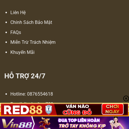
Liên Hệ
Chính Sách Bảo Mật
FAQs
Miễn Trừ Trách Nhiệm
Khuyến Mãi
HỖ TRỢ 24/7
Hotline: 0876554618
Email:
lienhe@ga789.com
Địa chỉ:
90 Hàm Tôn, Hoàng Tôn