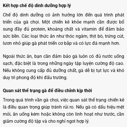
Kết hợp chế độ dinh dưỡng hợp lý
Chế độ dinh dưỡng có ảnh hưởng lớn đến quá trình phát
triển của gà chọi. Một chiến kê khỏe mạnh cần được bổ
sung đầy đủ protein, khoáng chất và vitamin để đảm bảo
sức bền. Các loại thức ăn như thóc ngâm, thịt bò, trứng cút,
lươn nhỏ giúp gà phát triển cơ bắp và có lực đá mạnh hơn.
Ngoài thức ăn, bạn cần đảm bảo gà luôn có đủ nước uống
sạch, đặc biệt là trong những ngày tập luyện cường độ cao.
Nếu không cung cấp đủ dưỡng chất, gà dễ bị tụt lực và khó
duy trì phong độ khi đấu trường.
Quan sát thể trạng gà để điều chỉnh kịp thời
Trong quá trình vần gà chọi, việc quan sát thể trạng chiến kê
là điều quan trọng giúp tránh rủi ro. Nếu gà có dấu hiệu mệt
mỏi, ăn uống kém hoặc không còn linh hoạt như trước, cần
giảm cường độ tập và cho nghỉ ngơi hợp lý.