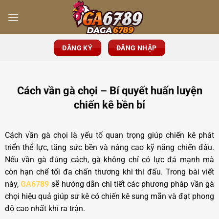
ĐĂNG KÝ
ĐĂNG NHẬP
Cách vần gà chọi – Bí quyết huấn luyện
chiến kê bền bỉ
Cách vần gà chọi là yếu tố quan trọng giúp chiến kê phát
triển thể lực, tăng sức bền và nâng cao kỹ năng chiến đấu.
Nếu vần gà đúng cách, gà không chỉ có lực đá mạnh mà
còn hạn chế tối đa chấn thương khi thi đấu. Trong bài viết
này,
GA6789
sẽ hướng dẫn chi tiết các phương pháp vần gà
chọi hiệu quả giúp sư kê có chiến kê sung mãn và đạt phong
độ cao nhất khi ra trận.