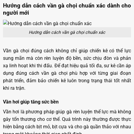
Hướng dẫn cách vần gà chọi chuẩn xác dành cho
người mới
Hướng dẫn cách vần gà chọi chuẩn xác
Vần gà chọi đúng cách không chỉ giúp chiến kê có thể lực
sung mãn mà còn rèn luyện độ bền, sức chịu đòn và phản
xạ linh hoạt khi thi đấu. Để đạt hiệu quả tối đa, sư kê cần áp
dụng đúng cách vần gà chọi phù hợp với từng giai đoạn
phát triển, đảm bảo chiến kê luôn trong trạng thái tốt nhất
khi ra trận.
Vần hơi giúp tăng sức bền
Vần hơi là phương pháp giúp gà rèn luyện thể lực mà không
gây tổn thương cho cơ thể. Quá trình này thường được thực
hiện bằng cách bịt mỏ, bịt cựa và cho gà quần thảo với nhau