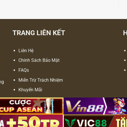
TRANG LIÊN KẾT
H
Liên Hệ
Chính Sách Bảo Mật
FAQs
Miễn Trừ Trách Nhiệm
ng
Khuyến Mãi
©2026 Bản Quyền Thuộc Về GA6789