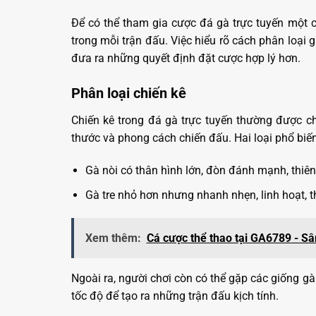
Để có thể tham gia cược đá gà trực tuyến một 
trong mỗi trận đấu. Việc hiểu rõ cách phân loại g
đưa ra những quyết định đặt cược hợp lý hơn.
Phân loại chiến kê
Chiến kê trong đá gà trực tuyến thường được ch
thước và phong cách chiến đấu. Hai loại phổ biến 
Gà nòi có thân hình lớn, đòn đánh mạnh, thiên
Gà tre nhỏ hơn nhưng nhanh nhẹn, linh hoạt, 
Xem thêm:
Cá cược thể thao tại GA6789 - Sân
Ngoài ra, người chơi còn có thể gặp các giống gà
tốc độ để tạo ra những trận đấu kịch tính.