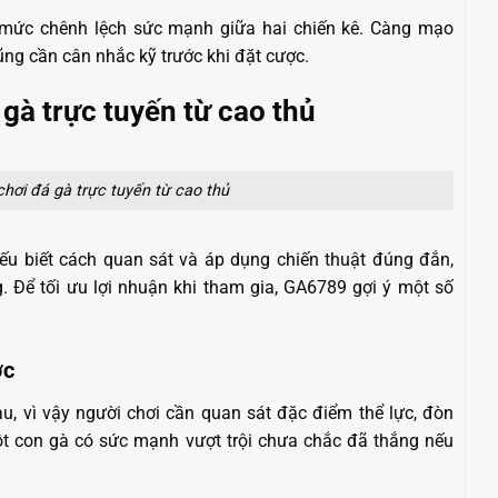
 mức chênh lệch sức mạnh giữa hai chiến kê. Càng mạo
ng cần cân nhắc kỹ trước khi đặt cược.
gà trực tuyến từ cao thủ
chơi đá gà trực tuyến từ cao thủ
nếu biết cách quan sát và áp dụng chiến thuật đúng đắn,
g. Để tối ưu lợi nhuận khi tham gia, GA6789 gợi ý một số
ợc
u, vì vậy người chơi cần quan sát đặc điểm thể lực, đòn
ột con gà có sức mạnh vượt trội chưa chắc đã thắng nếu