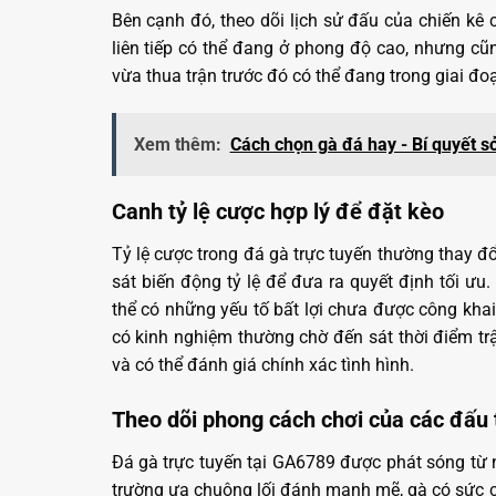
Bên cạnh đó, theo dõi lịch sử đấu của chiến kê 
liên tiếp có thể đang ở phong độ cao, nhưng cũ
vừa thua trận trước đó có thể đang trong giai đ
Xem thêm:
Cách chọn gà đá hay - Bí quyết 
Canh tỷ lệ cược hợp lý để đặt kèo
Tỷ lệ cược trong đá gà trực tuyến thường thay đổ
sát biến động tỷ lệ để đưa ra quyết định tối ưu
thể có những yếu tố bất lợi chưa được công khai
có kinh nghiệm thường chờ đến sát thời điểm trậ
và có thể đánh giá chính xác tình hình.
Theo dõi phong cách chơi của các đấu
Đá gà trực tuyến tại GA6789 được phát sóng từ n
trường ưa chuộng lối đánh mạnh mẽ, gà có sức chị