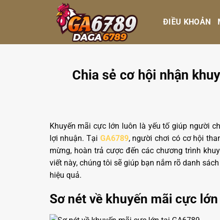
ĐIỀU KHOẢN
Chia sẻ cơ hội nhận khuy
Khuyến mãi cực lớn luôn là yếu tố giúp người c
lợi nhuận. Tại
GA6789
, người chơi có cơ hội th
mừng, hoàn trả cược đến các chương trình khuyế
viết này, chúng tôi sẽ giúp bạn nắm rõ danh sá
hiệu quả.
Sơ nét về khuyến mãi cực lớn