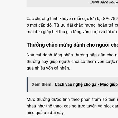
Danh sách khuyế
Các chương trình khuyến mãi cực lớn tại GA6789 
ở mọi cấp độ. Từ ưu đãi chào mừng, hoàn trả c
mãi đều giúp bet thủ gia tăng vốn cược và tối ưu
Thưởng chào mừng dành cho người chơ
Nhà cái dành tặng phần thưởng hấp dẫn cho ng
thưởng này giúp người chơi có thêm vốn cược n
quá nhiều vốn cá nhân.
Xem thêm:
Cách vào nghệ cho gà - Mẹo giúp 
Mức thưởng được tính theo phần trăm số tiền n
nhau như thể thao, casino trực tuyến và slot g
hiệu quả ưu đãi này.