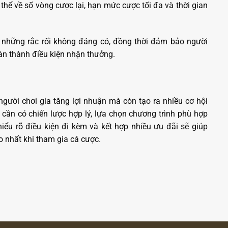
thể về số vòng cược lại, hạn mức cược tối đa và thời gian
 những rắc rối không đáng có, đồng thời đảm bảo người
oàn thành điều kiện nhận thưởng.
gười chơi gia tăng lợi nhuận mà còn tạo ra nhiều cơ hội
 cần có chiến lược hợp lý, lựa chọn chương trình phù hợp
iểu rõ điều kiện đi kèm và kết hợp nhiều ưu đãi sẽ giúp
o nhất khi tham gia cá cược.