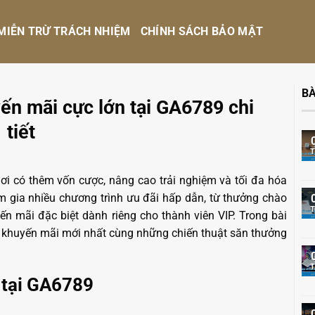
MIỄN TRỪ TRÁCH NHIỆM
CHÍNH SÁCH BẢO MẬT
BÀ
ến mãi cực lớn tại GA6789 chi
tiết
T
hơi có thêm vốn cược, nâng cao trải nghiệm và tối đa hóa
am gia nhiều chương trình ưu đãi hấp dẫn, từ thưởng chào
T
n mãi đặc biệt dành riêng cho thành viên VIP. Trong bài
ch khuyến mãi mới nhất cùng những chiến thuật săn thưởng
T
 tại GA6789