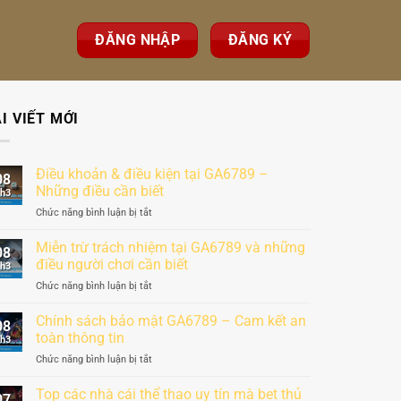
ĐĂNG NHẬP
ĐĂNG KÝ
I VIẾT MỚI
Điều khoản & điều kiện tại GA6789 –
08
Những điều cần biết
h3
ở
Chức năng bình luận bị tắt
Điều
khoản
Miễn trừ trách nhiệm tại GA6789 và những
08
&
điều người chơi cần biết
h3
điều
ở
Chức năng bình luận bị tắt
kiện
Miễn
tại
trừ
Chính sách bảo mật GA6789 – Cam kết an
GA6789
08
trách
–
toàn thông tin
h3
nhiệm
Những
ở
Chức năng bình luận bị tắt
tại
điều
Chính
GA6789
cần
sách
Top các nhà cái thể thao uy tín mà bet thủ
và
biết
07