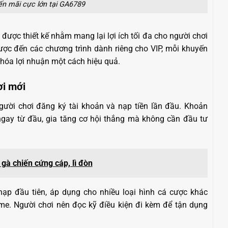
n mãi cực lớn tại GA6789
được thiết kế nhằm mang lại lợi ích tối đa cho người chơi
ược đến các chương trình dành riêng cho VIP, mỗi khuyến
 hóa lợi nhuận một cách hiệu quả.
i mới
ười chơi đăng ký tài khoản và nạp tiền lần đầu. Khoản
gay từ đầu, gia tăng cơ hội thắng mà không cần đầu tư
gà chiến cứng cáp, lì đòn
ạp đầu tiên, áp dụng cho nhiều loại hình cá cược khác
ame. Người chơi nên đọc kỹ điều kiện đi kèm để tận dụng