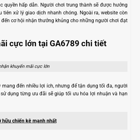
ặc quyền hấp dẫn. Người chơi trung thành sẽ được hưởng
u tiên xử lý giao dịch nhanh chóng. Ngoài ra, website còn
g đến cơ hội nhận thưởng khủng cho những người chơi đạt
i cực lớn tại GA6789 chi tiết
 nhận khuyến mãi cực lớn
 mang đến nhiều lợi ích, nhưng để tận dụng tối đa, người
h sử dụng từng ưu đãi sẽ giúp tối ưu hóa lợi nhuận và hạn
sở hữu chiến kê mạnh nhất