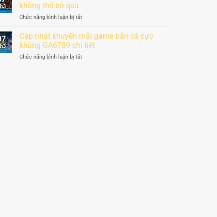
bảo
những
không thể bỏ qua
h3
mật
điều
ở
Chức năng bình luận bị tắt
GA6789
người
Top
–
chơi
các
Cập nhật khuyến mãi game bắn cá cực
Cam
cần
07
nhà
kết
khủng GA6789 chi tiết
biết
h3
cái
an
ở
Chức năng bình luận bị tắt
thể
toàn
Cập
thao
thông
nhật
uy
tin
khuyến
tín
mãi
mà
game
bet
bắn
thủ
cá
không
cực
thể
khủng
bỏ
GA6789
qua
chi
tiết