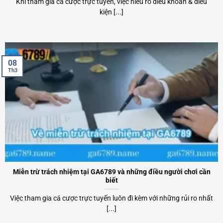
Khi tham gia cá cược trực tuyến, việc hiểu rõ điều khoản & điều
kiện [...]
08
Th3
Miễn trừ trách nhiệm tại GA6789 và những điều người chơi cần
biết
Việc tham gia cá cược trực tuyến luôn đi kèm với những rủi ro nhất
[...]