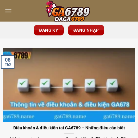
ĐĂNG KÝ
ĐĂNG NHẬP
08
Th3
Điều khoản & điều kiện tại GA6789 – Những điều cần biết