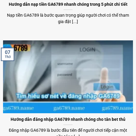
Hướng dẫn nạp tiền GA6789 nhanh chóng trong 5 phút chi tiết
Nạp tiền GA6789 là bước quan trọng giúp người chơi có thể tham
gia đặt [...]
07
Th3
Hướng dẫn đăng nhập GA6789 nhanh chóng cho tân bet thủ
Đăng nhập GA6789 là bước đầu tiên để người chơi tiếp cận một