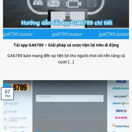
Tải app GA6789 – Giải pháp cá cược tiện lợi trên di động
GA6789 luôn mang đến sự tiện lợi cho người chơi với nền tảng cá
cược [...]
07
Th3