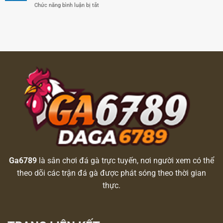
ở
Chức năng bình luận bị tắt
thể
toàn
Cập
thao
thông
nhật
uy
tin
khuyến
tín
mãi
mà
game
bet
bắn
thủ
cá
không
cực
thể
khủng
bỏ
GA6789
qua
chi
tiết
Ga6789
là sân chơi đá gà trực tuyến, nơi người xem có thể
theo dõi các trận đá gà được phát sóng theo thời gian
thực.