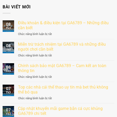
BÀI VIẾT MỚI
Điều khoản & điều kiện tại GA6789 – Những điều
08
cần biết
Th3
ở
Chức năng bình luận bị tắt
Điều
khoản
Miễn trừ trách nhiệm tại GA6789 và những điều
08
&
người chơi cần biết
Th3
điều
ở
Chức năng bình luận bị tắt
kiện
Miễn
tại
trừ
Chính sách bảo mật GA6789 – Cam kết an toàn
GA6789
08
trách
–
thông tin
Th3
nhiệm
Những
ở
Chức năng bình luận bị tắt
tại
điều
Chính
GA6789
cần
sách
Top các nhà cái thể thao uy tín mà bet thủ không
và
biết
07
bảo
những
thể bỏ qua
Th3
mật
điều
ở
Chức năng bình luận bị tắt
GA6789
người
Top
–
chơi
các
Cập nhật khuyến mãi game bắn cá cực khủng
Cam
cần
07
nhà
kết
GA6789 chi tiết
biết
Th3
cái
an