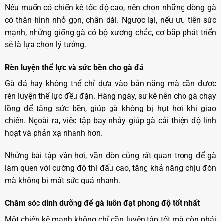
Nếu muốn có chiến kê tốc độ cao, nên chọn những dòng gà
có thân hình nhỏ gọn, chân dài. Ngược lại, nếu ưu tiên sức
mạnh, những giống gà có bộ xương chắc, cơ bắp phát triển
sẽ là lựa chọn lý tưởng.
Rèn luyện thể lực và sức bền cho gà đá
Gà đá hay không thể chỉ dựa vào bản năng mà cần được
rèn luyện thể lực đều đặn. Hàng ngày, sư kê nên cho gà chạy
lồng để tăng sức bền, giúp gà không bị hụt hơi khi giao
chiến. Ngoài ra, việc tập bay nhảy giúp gà cải thiện độ linh
hoạt và phản xạ nhanh hơn.
Những bài tập vần hơi, vần đòn cũng rất quan trọng để gà
làm quen với cường độ thi đấu cao, tăng khả năng chịu đòn
mà không bị mất sức quá nhanh.
Chăm sóc dinh dưỡng để gà luôn đạt phong độ tốt nhất
Một chiến kê mạnh không chỉ cần luyện tập tốt mà còn phải