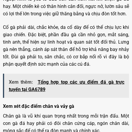
hay. Một chiến kê có thân hình cân đối, ngực nở, lườn sâu sẽ
có lợi thế lớn trong việc giữ thăng bằng và chịu đòn tốt hơn.
Cổ gà phải dài, chắc khỏe, da cổ dày để có thể chịu lực khi
giao chiến. Đặc biệt, phần đầu gà cần nhỏ gọn, mắt sáng,
tinh anh, thể hiện sự linh hoạt và quan sát tốt đối thủ. Lưng
gà nên thẳng, cánh áp sát thân để hỗ trợ khả năng bay nhảy
tốt. Đùi gà phải to, săn chắc, có cơ bắp nổi rõ vì đây là bộ
phận quyết định sức mạnh của các cú đá.
Xem thêm:
Tổng hợp top các ưu điểm đá gà trực
tuyến tại GA6789
Xem xét đặc điểm chân và vảy gà
Chân gà là vũ khí quan trọng nhất trong mỗi trận đấu. Một
con gà đá hay phải có đôi chân cứng cáp, ngón chân dài,
móng sắc để có thể ra đòn mạnh và chính xác.