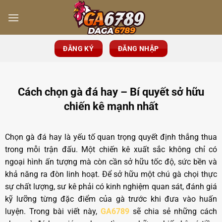
ĐĂNG KÝ
ĐĂNG NHẬP
Cách chọn gà đá hay – Bí quyết sở hữu
chiến kê mạnh nhất
Chọn gà đá hay là yếu tố quan trọng quyết định thắng thua
trong mỗi trận đấu. Một chiến kê xuất sắc không chỉ có
ngoại hình ấn tượng mà còn cần sở hữu tốc độ, sức bền và
khả năng ra đòn linh hoạt. Để sở hữu một chú gà chọi thực
sự chất lượng, sư kê phải có kinh nghiệm quan sát, đánh giá
kỹ lưỡng từng đặc điểm của gà trước khi đưa vào huấn
luyện. Trong bài viết này,
GA6789
sẽ chia sẻ những cách