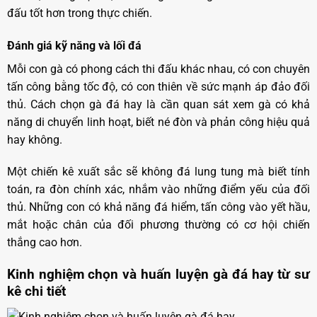
đấu tốt hơn trong thực chiến.
Đánh giá kỹ năng và lối đá
Mỗi con gà có phong cách thi đấu khác nhau, có con chuyên
tấn công bằng tốc độ, có con thiên về sức mạnh áp đảo đối
thủ. Cách chọn gà đá hay là cần quan sát xem gà có khả
năng di chuyển linh hoạt, biết né đòn và phản công hiệu quả
hay không.
Một chiến kê xuất sắc sẽ không đá lung tung mà biết tính
toán, ra đòn chính xác, nhắm vào những điểm yếu của đối
thủ. Những con có khả năng đá hiểm, tấn công vào yết hầu,
mắt hoặc chân của đối phương thường có cơ hội chiến
thắng cao hơn.
Kinh nghiệm chọn và huấn luyện gà đá hay từ sư
kê chi tiết