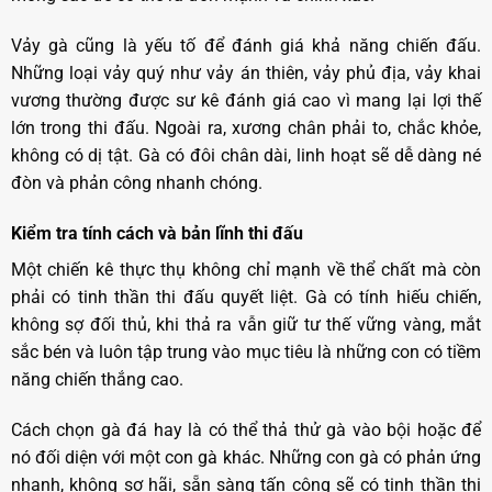
Vảy gà cũng là yếu tố để đánh giá khả năng chiến đấu.
Những loại vảy quý như vảy án thiên, vảy phủ địa, vảy khai
vương thường được sư kê đánh giá cao vì mang lại lợi thế
lớn trong thi đấu. Ngoài ra, xương chân phải to, chắc khỏe,
không có dị tật. Gà có đôi chân dài, linh hoạt sẽ dễ dàng né
đòn và phản công nhanh chóng.
Kiểm tra tính cách và bản lĩnh thi đấu
Một chiến kê thực thụ không chỉ mạnh về thể chất mà còn
phải có tinh thần thi đấu quyết liệt. Gà có tính hiếu chiến,
không sợ đối thủ, khi thả ra vẫn giữ tư thế vững vàng, mắt
sắc bén và luôn tập trung vào mục tiêu là những con có tiềm
năng chiến thắng cao.
Cách chọn gà đá hay là có thể thả thử gà vào bội hoặc để
nó đối diện với một con gà khác. Những con gà có phản ứng
nhanh, không sợ hãi, sẵn sàng tấn công sẽ có tinh thần thi