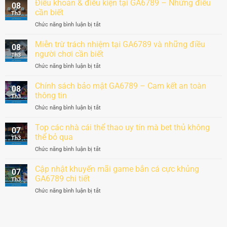
Điều khoản & điều kiện tại GA6789 – Những điều
08
cần biết
Th3
ở
Chức năng bình luận bị tắt
Điều
khoản
Miễn trừ trách nhiệm tại GA6789 và những điều
08
&
người chơi cần biết
Th3
điều
ở
Chức năng bình luận bị tắt
kiện
Miễn
tại
trừ
Chính sách bảo mật GA6789 – Cam kết an toàn
GA6789
08
trách
–
thông tin
Th3
nhiệm
Những
ở
Chức năng bình luận bị tắt
tại
điều
Chính
GA6789
cần
sách
Top các nhà cái thể thao uy tín mà bet thủ không
và
biết
07
bảo
những
thể bỏ qua
Th3
mật
điều
ở
Chức năng bình luận bị tắt
GA6789
người
Top
–
chơi
các
Cập nhật khuyến mãi game bắn cá cực khủng
Cam
cần
07
nhà
kết
GA6789 chi tiết
biết
Th3
cái
an
ở
Chức năng bình luận bị tắt
thể
toàn
Cập
thao
thông
nhật
uy
tin
khuyến
tín
mãi
mà