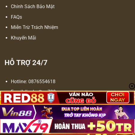
Chính Sách Bảo Mật
FAQs
Miễn Trừ Trách Nhiệm
Khuyến Mãi
HỖ TRỢ 24/7
Hotline: 0876554618
Email:
lienhe@ga789.com
Địa chỉ:
90 Hàm Tôn, Hoàng Tôn
©2026 Bản Quyền Thuộc Về GA6789